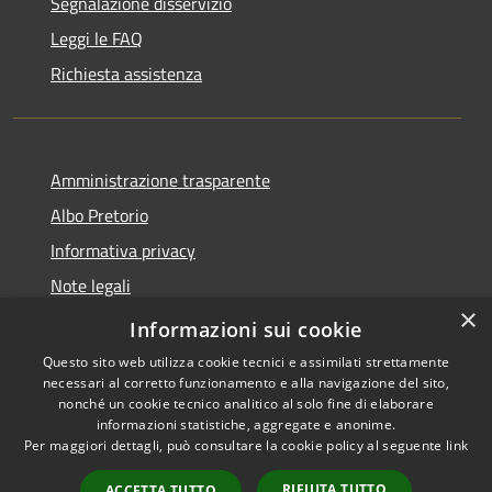
Segnalazione disservizio
Leggi le FAQ
Richiesta assistenza
Amministrazione trasparente
Albo Pretorio
Informativa privacy
Note legali
×
Dichiarazione di accessibilità
Informazioni sui cookie
Questo sito web utilizza cookie tecnici e assimilati strettamente
necessari al corretto funzionamento e alla navigazione del sito,
nonché un cookie tecnico analitico al solo fine di elaborare
informazioni statistiche, aggregate e anonime.
RSS
Copyright © 2026 • Comune di
Per maggiori dettagli, può consultare la cookie policy al seguente
link
Accessibilità
Campo di Giove • Powered by
Privacy
Municipium
Accesso
•
RIFIUTA TUTTO
ACCETTA TUTTO