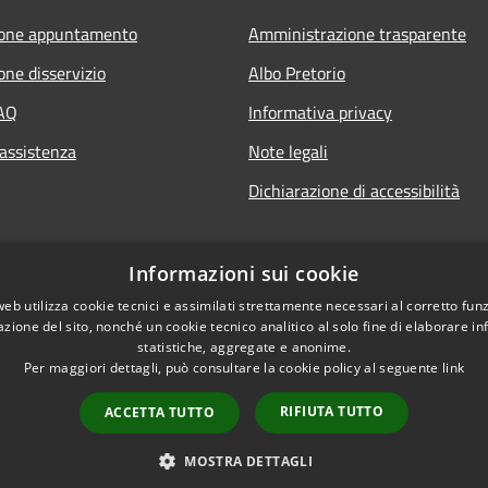
ione appuntamento
Amministrazione trasparente
one disservizio
Albo Pretorio
FAQ
Informativa privacy
 assistenza
Note legali
Dichiarazione di accessibilità
Informazioni sui cookie
web utilizza cookie tecnici e assimilati strettamente necessari al corretto fu
azione del sito, nonché un cookie tecnico analitico al solo fine di elaborare i
statistiche, aggregate e anonime.
Per maggiori dettagli, può consultare la cookie policy al seguente
link
RIFIUTA TUTTO
ACCETTA TUTTO
l sito
Copyright © 2026 • Comu
MOSTRA DETTAGLI