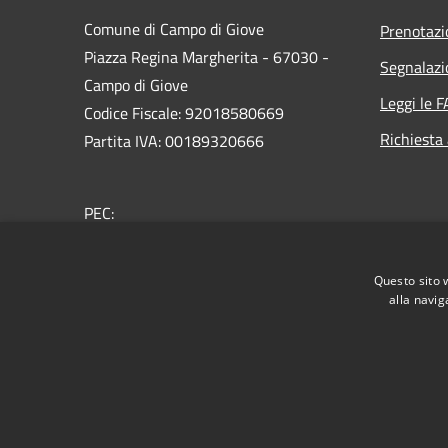
Comune di Campo di Giove
Prenotaz
Piazza Regina Margherita - 67030 -
Segnalazi
Campo di Giove
Leggi le 
Codice Fiscale: 92018580669
Richiesta
Partita IVA: 00189320666
PEC:
comune@pec.comunecampodigiove.it
Centralino Unico: +30 0864 40116
Questo sito 
alla navig
RSS
Accessibilità
Privacy
Cookie
Mappa de