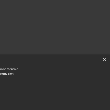
×
nzionamento e
nformazioni
Municipium
Accesso
ne di Campo di Giove • Powered by
•
redazione