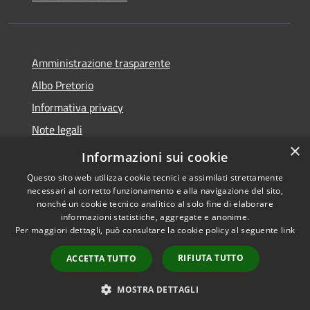
Amministrazione trasparente
Albo Pretorio
Informativa privacy
Note legali
×
Dichiarazione di accessibilità
Informazioni sui cookie
Questo sito web utilizza cookie tecnici e assimilati strettamente
necessari al corretto funzionamento e alla navigazione del sito,
nonché un cookie tecnico analitico al solo fine di elaborare
informazioni statistiche, aggregate e anonime.
RSS
Copyright © 2026 • Comune di
Per maggiori dettagli, può consultare la cookie policy al seguente
link
Accessibilità
Campo di Giove • Powered by
Privacy
Municipium
Accesso
•
RIFIUTA TUTTO
ACCETTA TUTTO
Cookie
redazione
Mappa del sito
MOSTRA DETTAGLI