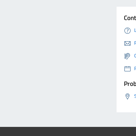
Cont
Prob