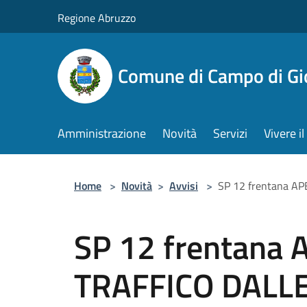
Salta al contenuto principale
Regione Abruzzo
Comune di Campo di Gi
Amministrazione
Novità
Servizi
Vivere 
Home
>
Novità
>
Avvisi
>
SP 12 frentana A
SP 12 frentana
TRAFFICO DALLE