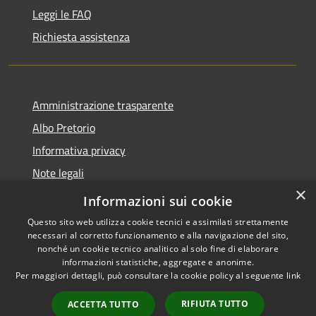
Leggi le FAQ
Richiesta assistenza
Amministrazione trasparente
Albo Pretorio
Informativa privacy
Note legali
×
Dichiarazione di accessibilità
Informazioni sui cookie
Questo sito web utilizza cookie tecnici e assimilati strettamente
necessari al corretto funzionamento e alla navigazione del sito,
nonché un cookie tecnico analitico al solo fine di elaborare
informazioni statistiche, aggregate e anonime.
RSS
Copyright © 2026 • Comune di
Per maggiori dettagli, può consultare la cookie policy al seguente
link
Accessibilità
Campo di Giove • Powered by
Privacy
Municipium
Accesso
•
RIFIUTA TUTTO
ACCETTA TUTTO