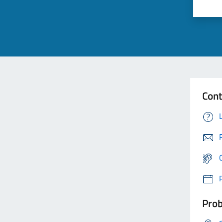
Cont
Prob