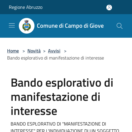
Salta al contenuto principale
Regione Abruzzo
Comune di Campo di Giove
Home
>
Novità
>
Avvisi
>
Bando esplorativo di manifestazione di interesse
Bando esplorativo di
manifestazione di
interesse
BANDO ESPLORATIVO DI "MANIFESTAZIONE DI
INTERESSE" PER L'INDIVIDUAZIONE DI UN SOGGETTO