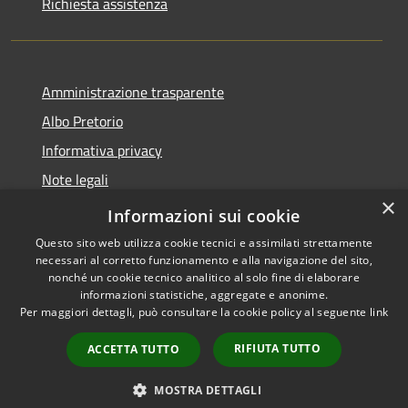
Richiesta assistenza
Amministrazione trasparente
Albo Pretorio
Informativa privacy
Note legali
×
Dichiarazione di accessibilità
Informazioni sui cookie
Questo sito web utilizza cookie tecnici e assimilati strettamente
necessari al corretto funzionamento e alla navigazione del sito,
nonché un cookie tecnico analitico al solo fine di elaborare
informazioni statistiche, aggregate e anonime.
RSS
Copyright © 2026 • Comune di
Per maggiori dettagli, può consultare la cookie policy al seguente
link
Accessibilità
Campo di Giove • Powered by
Privacy
Municipium
Accesso
•
RIFIUTA TUTTO
ACCETTA TUTTO
Cookie
redazione
Mappa del sito
MOSTRA DETTAGLI